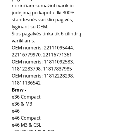
norinčiam sumažinti variklio
judėjimą po kapotu. Iki 300%
standesnės variklio paglvės,
lyginant su OEM.
Šios pagalvės tinka tik 6 cilindrų
varikliams.
OEM numeris: 22111095444,
22116779970, 22116771361
OEM numeris: 11811092583,
11812283798, 11817837985
OEM numeris: 11812228298,
11811136542
Bmw -
e36 Compact
e36 & M3
e46
e46 Compact
e46 M3 & CSL