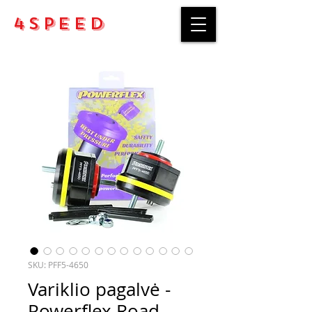
4Speed
SKU: PFF5-4650
Variklio pagalvė -
Powerflex Road