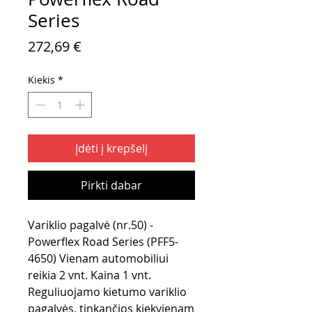
Series
Price
272,69 €
Kiekis
*
Įdėti į krepšelį
Pirkti dabar
Variklio pagalvė (nr.50) -
Powerflex Road Series (PFF5-
4650) Vienam automobiliui
reikia 2 vnt. Kaina 1 vnt.
Reguliuojamo kietumo variklio
pagalvės, tinkančios kiekvienam