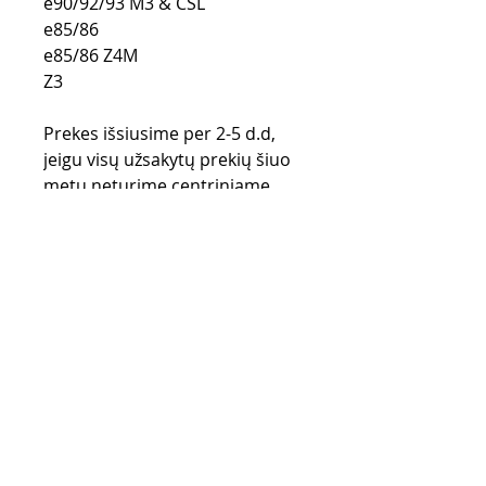
e90/92/93 M3 & CSL
e85/86
e85/86 Z4M
Z3
Prekes išsiusime per 2-5 d.d,
jeigu visų užsakytų prekių šiuo
metu neturime centriniame
Lietuvos sandėlyje, prekės
užsakomos iš gamintojo
sandėlio (UK) ir gali užtrukti iki
28 d.d.
Pirkimo taisyklės
Apmokėjimo būdai
Grąžinimo politika