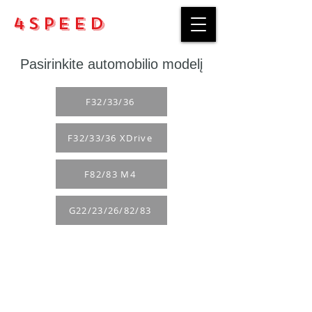
4Speed
Pasirinkite automobilio modelį
F32/33/36
F32/33/36 XDrive
F82/83 M4
G22/23/26/82/83
Pirkimo taisyklės
Apmokėjimo būdai
Grąžinimo politika