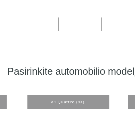
Apie mus
Visos prekės
Pagal Automobilį
Pagal Gaminto
Pasirinkite automobilio model
A1 Quattro (8X)