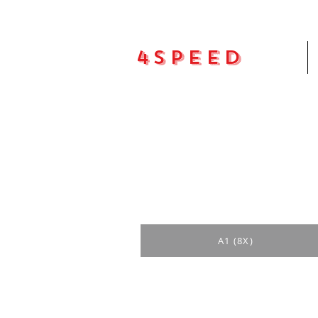
4Speed
Pradžia
A1 (8X)