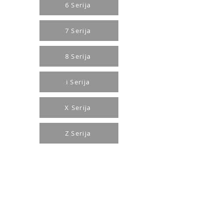
6 Serija
7 Serija
8 Serija
i Serija
X Serija
Z Serija
Pirkimo taisyklės
Apmokėjimo būdai
Grąžinimo politika