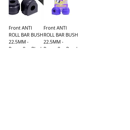
Front ANTI
Front ANTI
ROLL BAR BUSH
ROLL BAR BUSH
22.5MM -
22.5MM -
Powerflex Black
Powerflex Road
Series
Series
Kaina
Kaina
40,99 €
36,89 €
Įkelti daugiau
Pirkimo taisyklės
Apmokėjimo būdai
Grąžinimo politika