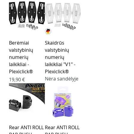
Berėmiai
Skaidrūs
valstybinių
valstybinių
numerių
numerių
laikikliai -
laikikliai "V1" -
Plexiclick®
Plexiclick®
Nėra sandėlyje
Kaina
19,90 €
Rear ANTI ROLL
Rear ANTI ROLL