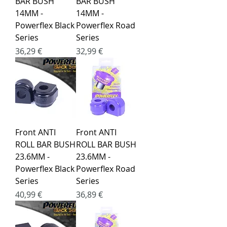
BAR BUSH
BAR BUSH
14MM -
14MM -
Powerflex Black
Powerflex Road
Series
Series
Kaina
Kaina
36,29 €
32,99 €
Front ANTI
Front ANTI
ROLL BAR BUSH
ROLL BAR BUSH
23.6MM -
23.6MM -
Powerflex Black
Powerflex Road
Series
Series
Kaina
Kaina
40,99 €
36,89 €