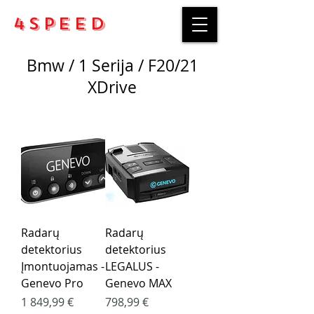
4Speed
Bmw / 1 Serija / F20/21
XDrive
Radarų
Radarų
detektorius
detektorius
Įmontuojamas -
LEGALUS -
Genevo Pro
Genevo MAX
Kaina
Kaina
1 849,99 €
798,99 €