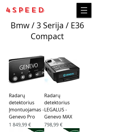
4Speed
Bmw / 3 Serija /
E36
Compact
Radarų
Radarų
detektorius
detektorius
Įmontuojamas -
LEGALUS -
Genevo Pro
Genevo MAX
Kaina
Kaina
1 849,99 €
798,99 €