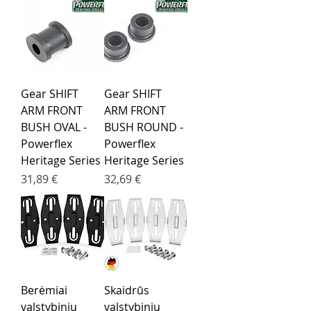
Gear SHIFT
Gear SHIFT
ARM FRONT
ARM FRONT
BUSH OVAL -
BUSH ROUND -
Powerflex
Powerflex
Heritage Series
Heritage Series
Kaina
Kaina
31,89 €
32,69 €
Berėmiai
Skaidrūs
valstybinių
valstybinių