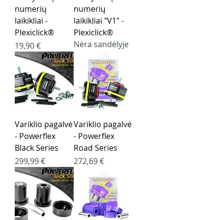
numerių
numerių
laikikliai -
laikikliai "V1" -
Plexiclick®
Plexiclick®
Nėra sandėlyje
Kaina
19,90 €
Variklio pagalvė
Variklio pagalvė
- Powerflex
- Powerflex
Black Series
Road Series
Kaina
Kaina
299,99 €
272,69 €