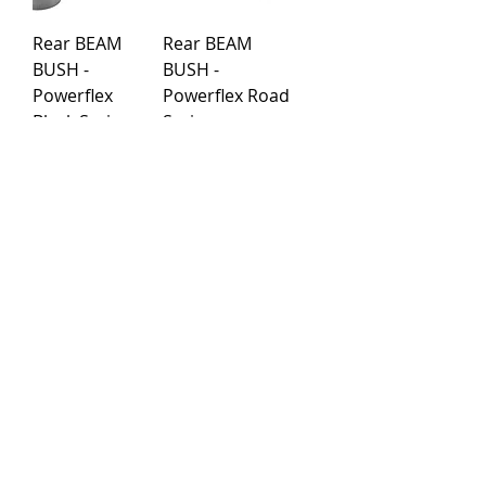
Rear BEAM
Rear BEAM
BUSH -
BUSH -
Powerflex
Powerflex Road
Black Series
Series
Kaina
Kaina
79,19 €
71,99 €
Įkelti daugiau
Pirkimo taisyklės
Apmokėjimo būdai
Grąžinimo politika
Pristatymas
Privatumo politika