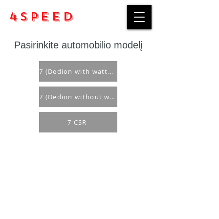
4Speed
Pasirinkite automobilio modelį
7 (Dedion with watts linkage)
7 (Dedion without watts lingage)
7 CSR
Pirkimo taisyklės
Apmokėjimo būdai
Grąžinimo politika
Pristatymas