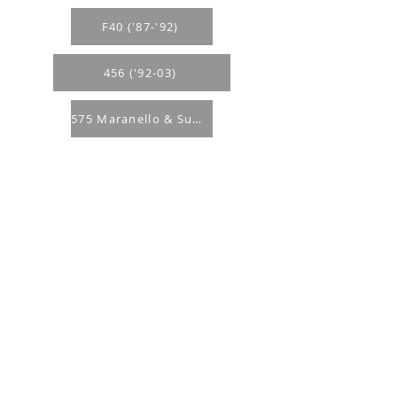
F40 ('87-'92)
456 ('92-03)
575 Maranello & Superamerica ('02-'06)
Pirkimo taisyklės
Apmokėjimo būdai
Grąžinimo politika
Pristatymas
Privatumo politika
KONTAKTAI
El. paštas -