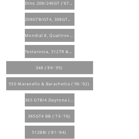
Dino 206/246GT ('67-'74)
208GTB/GT4, 308GTB/GT4, 328GTB ('73-'89)
Mondial 8, Quattrovalvole & 3.2 ('80-'88)
Testarossa, 512TR & 512M ('86-'94)
348 ('89-'95)
550 Maranello & Barachetta ('96-'02)
365 GTB/4 Daytona ('68-'73)
365GT4 BB ('73-'76)
512BBI ('81-'84)