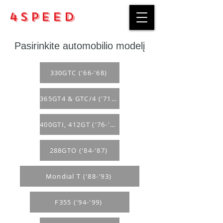
4Speed
Pasirinkite automobilio modelį
330GTC ('66-'68)
365GT4 & GTC/4 ('71-'76)
400GTI, 412GT ('76-'89)
288GTO ('84-'87)
Mondial T ('88-'93)
F355 ('94-'99)