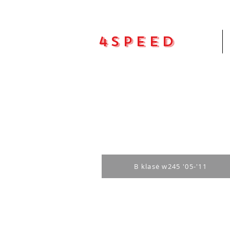
4Speed
Pradžia
B klasė w245 '05-'11