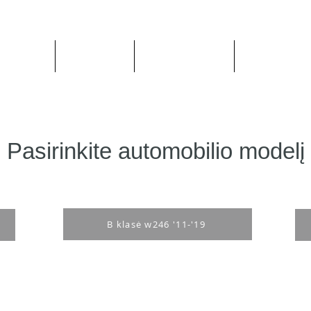
Apie mus
Visos prekės
Pagal Automobilį
Pagal Gaminto
Pasirinkite automobilio modelį
B klasė w246 '11-'19