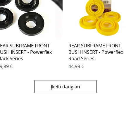
Greita peržiūra
Greita peržiūra
EAR SUBFRAME FRONT
REAR SUBFRAME FRONT
USH INSERT - Powerflex
BUSH INSERT - Powerflex
lack Series
Road Series
aina
Kaina
9,89 €
44,99 €
Įkelti daugiau
klės
KONTAKTAI
 būdai
El. paštas -
info@4spe