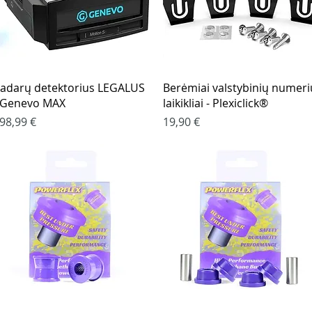
Greita peržiūra
Greita peržiūra
adarų detektorius LEGALUS
Berėmiai valstybinių numeri
 Genevo MAX
laikikliai - Plexiclick®
aina
Kaina
98,99 €
19,90 €