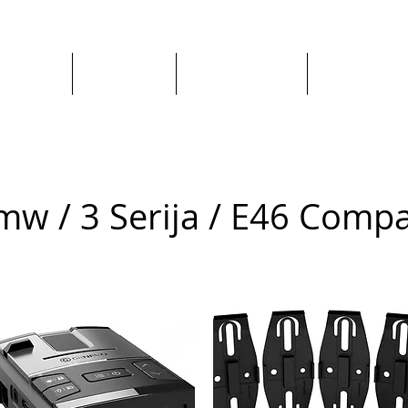
Apie mus
Visos prekės
Pagal Automobilį
Pagal Gaminto
mw / 3 Serija / E46 Compa