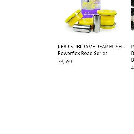
Greita peržiūra
REAR SUBFRAME REAR BUSH -
R
Powerflex Road Series
B
B
Kaina
78,59 €
K
4
Pirkimo taisy
Apmokėjimo