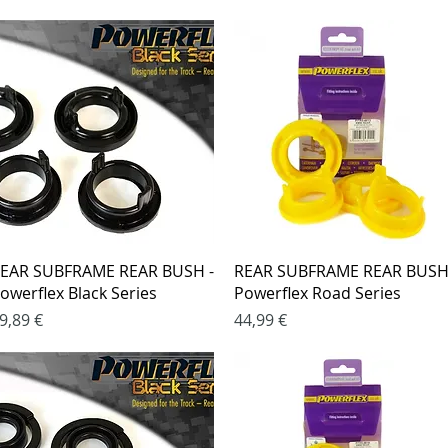
Greita peržiūra
Greita peržiūra
EAR SUBFRAME REAR BUSH -
REAR SUBFRAME REAR BUSH
owerflex Black Series
Powerflex Road Series
aina
Kaina
9,89 €
44,99 €