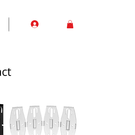
Prisijungti
ją
More
ct