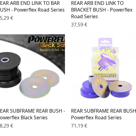
Greita peržiūra
Greita peržiūra
EAR ARB END LINK TO BAR
REAR ARB END LINK TO
USH - Powerflex Road Series
BRACKET BUSH - Powerflex
Road Series
aina
5,29 €
Kaina
37,59 €
Greita peržiūra
Greita peržiūra
EAR SUBFRAME REAR BUSH -
REAR SUBFRAME REAR BUSH
owerflex Black Series
Powerflex Road Series
aina
Kaina
8,29 €
71,19 €