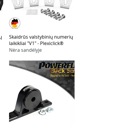
Greita peržiūra
ų
Skaidrūs valstybinių numerių
laikikliai "V1" - Plexiclick®
Nėra sandėlyje