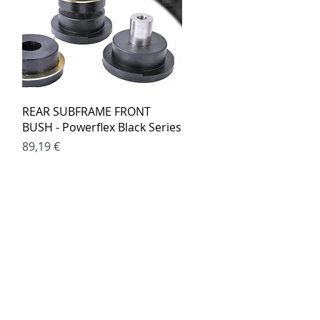
Greita peržiūra
REAR SUBFRAME FRONT
BUSH - Powerflex Black Series
Kaina
89,19 €
ed.lt