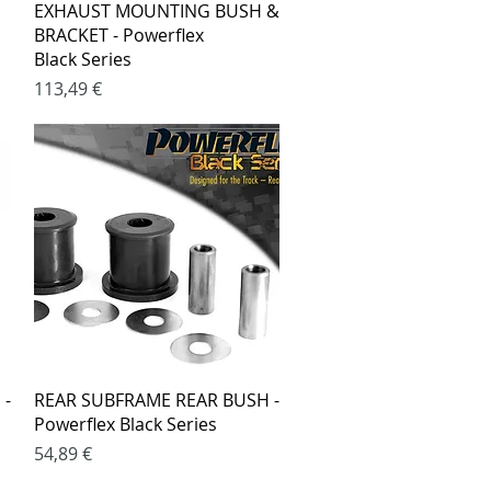
Greita peržiūra
EXHAUST MOUNTING BUSH &
BRACKET - Powerflex
Black Series
Kaina
113,49 €
Greita peržiūra
 -
REAR SUBFRAME REAR BUSH -
Powerflex Black Series
Kaina
54,89 €