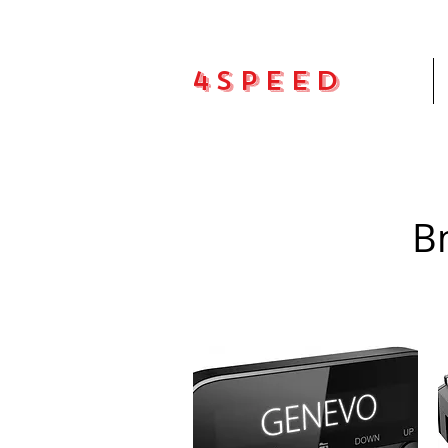
4Speed
Pradžia
B