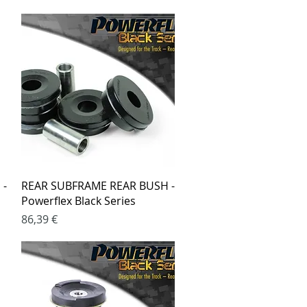
Greita peržiūra
 -
REAR SUBFRAME REAR BUSH -
Powerflex Black Series
Kaina
86,39 €