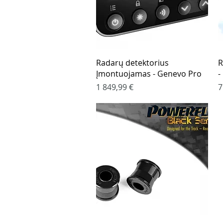
Greita peržiūra
Radarų detektorius
R
Įmontuojamas - Genevo Pro
-
Kaina
K
1 849,99 €
7