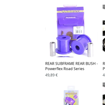
Greita peržiūra
REAR SUBFRAME REAR BUSH -
R
Powerflex Road Series
P
Kaina
K
49,89 €
4