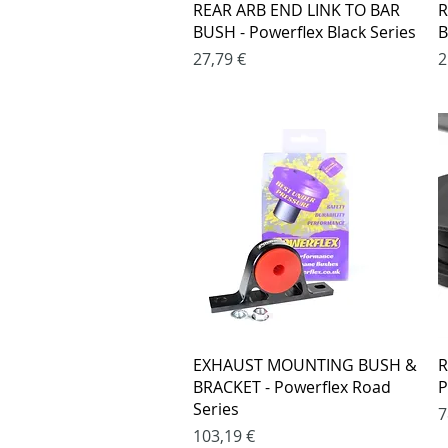
Greita peržiūra
REAR ARB END LINK TO BAR
R
BUSH - Powerflex Black Series
B
Kaina
K
27,79 €
2
Greita peržiūra
EXHAUST MOUNTING BUSH &
R
BRACKET - Powerflex Road
P
Series
K
7
Kaina
103,19 €