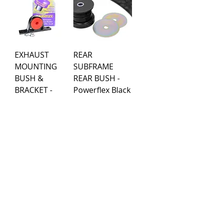
EXHAUST
REAR
MOUNTING
SUBFRAME
BUSH &
REAR BUSH -
BRACKET -
Powerflex Black
Powerflex Road
Series
Series
Kaina
78,29 €
Kaina
103,19 €
Įkelti daugiau
Pirkimo taisyklės
Apmokėjimo būdai