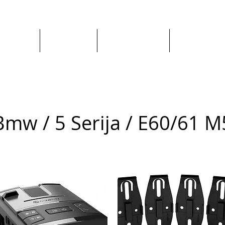
Apie mus
Visos prekės
Pagal Automobilį
Pagal Gaminto
Bmw / 5 Serija / E60/61 M