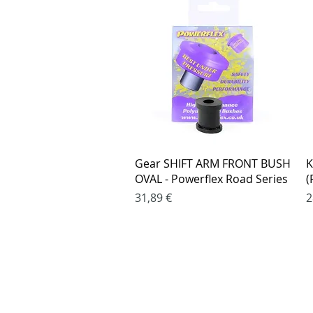
Greita peržiūra
Gear SHIFT ARM FRONT BUSH
K
OVAL - Powerflex Road Series
(
Kaina
K
31,89 €
2
Pirkimo taisy
Apmokėjimo
Grąžinimo po