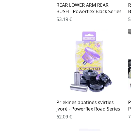
Greita peržiūra
REAR LOWER ARM REAR
R
BUSH - Powerflex Black Series
B
Kaina
K
53,19 €
5
Greita peržiūra
Priekinės apatinės svirties
P
įvorė - Powerflex Road Series
P
Kaina
K
62,09 €
7