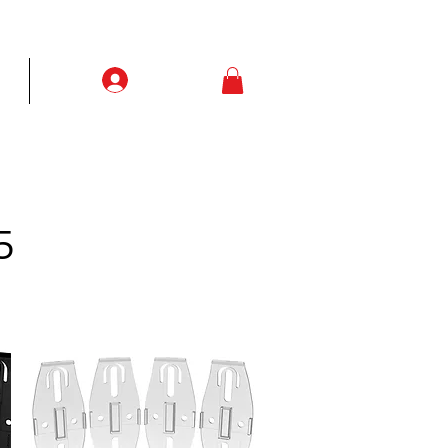
Prisijungti
ją
More
5