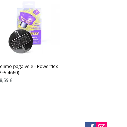
Greita peržiūra
ėlimo pagalvėlė - Powerflex
PF5-4660)
aina
8,59 €
klės
KONTAKTAI
 būdai
El. paštas -
info@4spe
litika