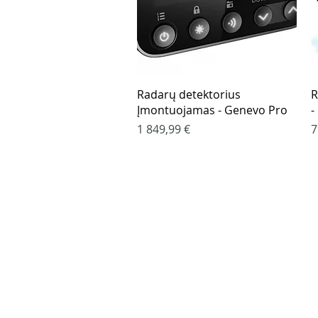
Greita peržiūra
Radarų detektorius
R
Įmontuojamas - Genevo Pro
-
Kaina
K
1 849,99 €
7