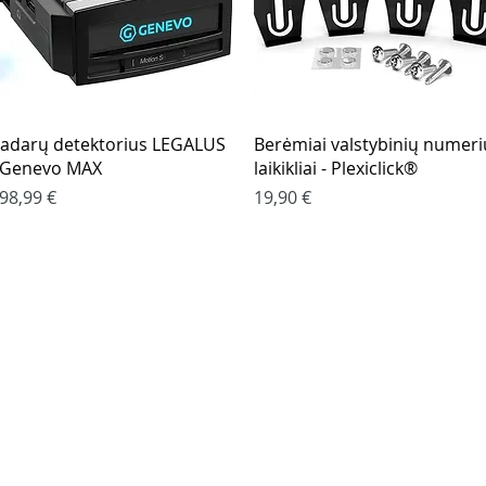
Greita peržiūra
Greita peržiūra
adarų detektorius LEGALUS
Berėmiai valstybinių numeri
 Genevo MAX
laikikliai - Plexiclick®
aina
Kaina
98,99 €
19,90 €