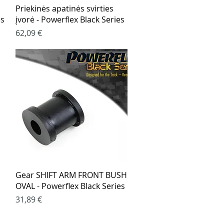
Greita peržiūra
Priekinės apatinės svirties
es
įvorė - Powerflex Black Series
Kaina
62,09 €
Greita peržiūra
Gear SHIFT ARM FRONT BUSH
OVAL - Powerflex Black Series
Kaina
31,89 €