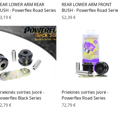
Greita peržiūra
Greita peržiūra
EAR LOWER ARM REAR
REAR LOWER ARM FRONT
USH - Powerflex Road Series
BUSH - Powerflex Road Seri
aina
Kaina
3,19 €
52,39 €
Greita peržiūra
Greita peržiūra
riekinės svirties įvorė -
Priekinės svirties įvorė -
owerflex Black Series
Powerflex Road Series
aina
Kaina
2,79 €
72,79 €