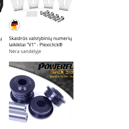
Greita peržiūra
ų
Skaidrūs valstybinių numerių
laikikliai "V1" - Plexiclick®
Nėra sandėlyje