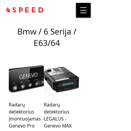
4Speed
Bmw / 6 Serija /
E63/64
Radarų
Radarų
detektorius
detektorius
Įmontuojamas -
LEGALUS -
Genevo Pro
Genevo MAX