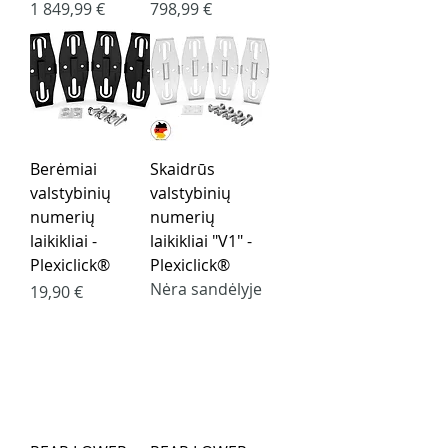
Kaina
Kaina
1 849,99 €
798,99 €
Berėmiai
Skaidrūs
valstybinių
valstybinių
numerių
numerių
laikikliai -
laikikliai "V1" -
Plexiclick®
Plexiclick®
Nėra sandėlyje
Kaina
19,90 €