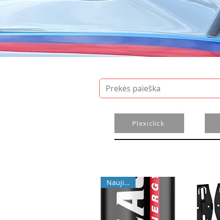
Plexiclick
Naujiena!