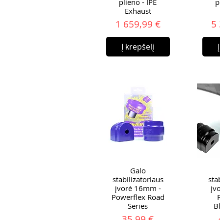
plieno - IPE
p
Exhaust
Kaina
1 659,99 €
5
Į krepšelį
Galo
stabilizatoriaus
sta
įvorė 16mm -
įv
Powerflex Road
Series
B
Kaina
35,99 €