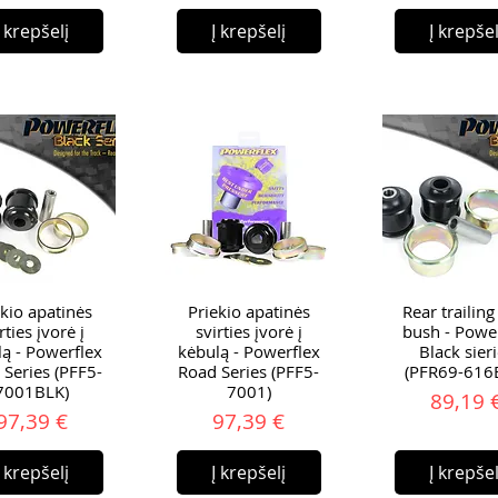
Į krepšelį
Į krepšelį
Į krepšel
ekio apatinės
Priekio apatinės
Rear trailin
rties įvorė į
svirties įvorė į
bush - Powe
ą - Powerflex
kėbulą - Powerflex
Black sier
 Series (PFF5-
Road Series (PFF5-
(PFR69-616
7001BLK)
7001)
Ka
89,19 
Kaina
Kaina
97,39 €
97,39 €
Į krepšelį
Į krepšelį
Į krepšel