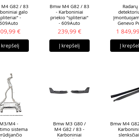
M4 G82 / 83
Bmw M4 G82 / 83
Radarų
rboniniai galo
- Karboniniai
detektori
pliteriai" -
priekio "spliteriai"
Įmontuojam
609Auto
- 609Auto
Genevo P
Kaina
Kaina
Ka
09,99 €
239,99 €
1 849,99
Į krepšelį
Į krepšelį
Į krepšel
M3/M4 -
Bmw M3 G80 /
Bmw M4 G82
timo sistema
M4 G82 / 83 -
Karbonini
rūdijančio
Karboniniai
slenksčiai