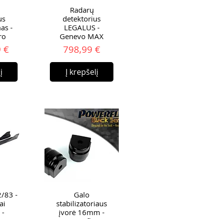
Radarų
us
detektorius
as -
LEGALUS -
ro
Genevo MAX
ina
Kaina
 €
798,99 €
į
Į krepšelį
/83 -
Galo
ai
stabilizatoriaus
 -
įvorė 16mm -