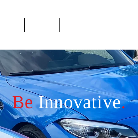
Apie mus
Visos prekės
Pagal Automobilį
Pagal Gaminto
Be
I
nnovative
.