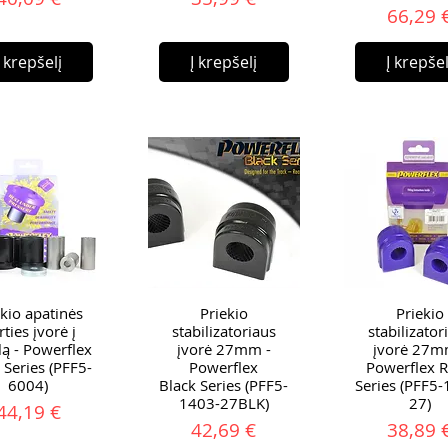
Ka
66,29 
Į krepšelį
Į krepšelį
Į krepšel
ekio apatinės
Priekio
Priekio
rties įvorė į
stabilizatoriaus
stabilizator
ą - Powerflex
įvorė 27mm -
įvorė 27m
 Series (PFF5-
Powerflex
Powerflex 
6004)
Black Series (PFF5-
Series (PFF5
1403-27BLK)
27)
Kaina
44,19 €
Kaina
Ka
42,69 €
38,89 