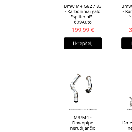
Bmw M4 G82 / 83
Bmw 
- Karboniniai galo
- Ka
"spliteriai" -
"s
609Auto
Kaina
199,99 €
3
Į krepšelį
M3/M4 -
Downpipe
Išme
nerūdijančio
ne