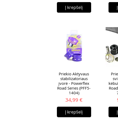
Į krepšelį
Priekio Aktyvaus
Pri
stabilizatoriaus
svi
įvorė - Powerflex
kėbul
Road Series (PFF5-
Road
1404)
Kaina
34,99 €
Į krepšelį