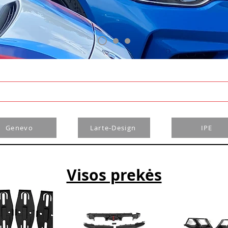
Genevo
Larte-Design
IPE
Visos prekės