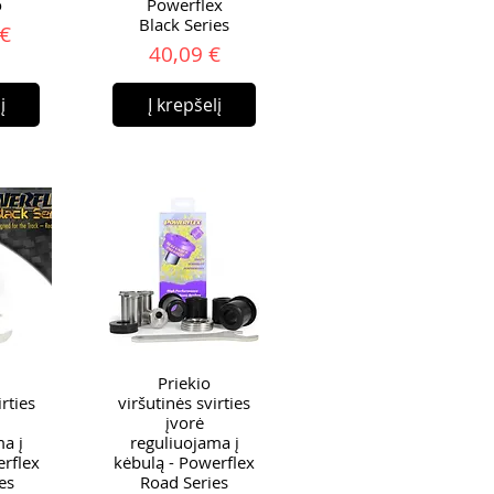
o
Powerflex
Black Series
ina
 €
Kaina
40,09 €
į
Į krepšelį
Priekio
rties
viršutinės svirties
įvorė
a į
reguliuojama į
erflex
kėbulą - Powerflex
es
Road Series