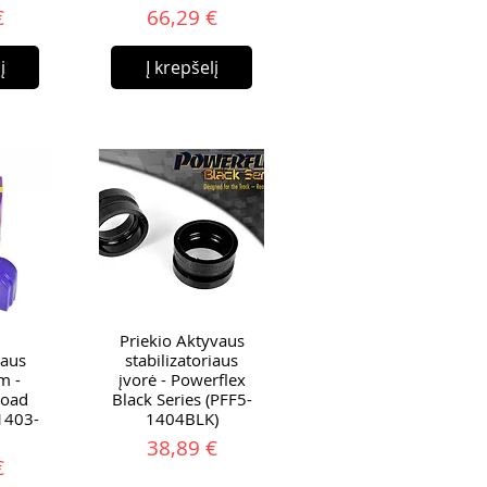
ina
Kaina
€
66,29 €
į
Į krepšelį
Priekio Aktyvaus
iaus
stabilizatoriaus
m -
įvorė - Powerflex
Road
Black Series (PFF5-
-1403-
1404BLK)
Kaina
38,89 €
ina
€