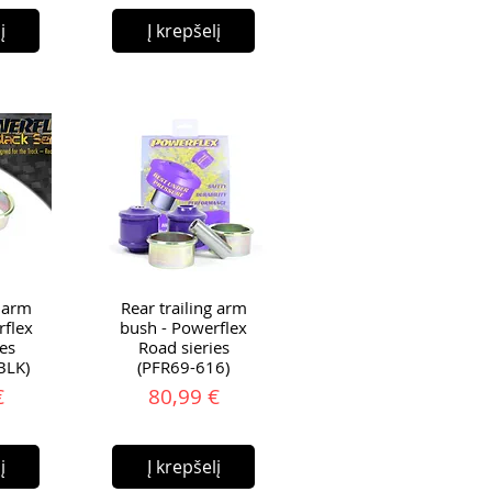
į
Į krepšelį
g arm
Rear trailing arm
rflex
bush - Powerflex
ies
Road sieries
BLK)
(PFR69-616)
ina
Kaina
€
80,99 €
į
Į krepšelį