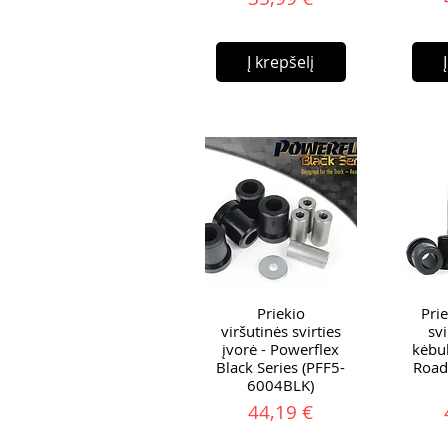
Į krepšelį
Priekio
Pri
viršutinės svirties
svi
įvorė - Powerflex
kėbul
Black Series (PFF5-
Road
6004BLK)
Kaina
44,19 €