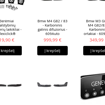
Berėmiai
Bmw M4 G82 / 83
Bmw M3 G8
alstybinių
- Karboninis
M4 G82/83
ių laikikliai -
galinis difuzorius -
Karbonini
lexiclick®
609Auto
ortakiai - 60
Kaina
Kaina
Ka
19,90 €
999,99 €
349,99
Į krepšelį
Į krepšelį
Į krepšel