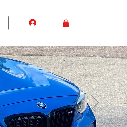
Prisijungti
ją
More