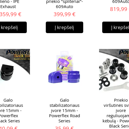
lieno - IPE
priekio "spliteriai"-
609Aut
Exhaust
609Auto
Ka
819,99
Kaina
Kaina
 359,99 €
399,99 €
Į krepšelį
Į krepšelį
Į krepšel
Galo
Galo
Priekio
bilizatoriaus
stabilizatoriaus
viršutinės svi
orė 15mm -
įvorė 15mm -
įvorė
Powerflex
Powerflex Road
reguliuojam
lack Series
Series
kėbulą - Pow
Black Seri
Kaina
Kaina
40,09 €
35,99 €