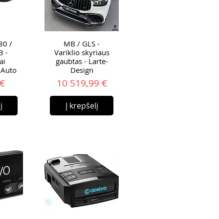
0 /
MB / GLS -
 -
Variklio skyriaus
ai
gaubtas - Larte-
9Auto
Design
ina
Kaina
 €
10 519,99 €
į
Į krepšelį