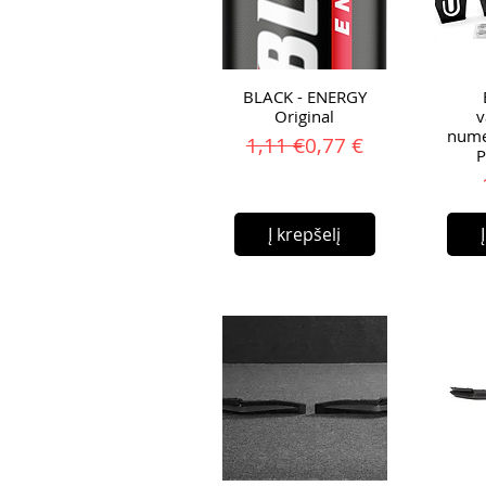
BLACK - ENERGY
Original
v
numer
Įprastinė kaina
Pardavimo kaina
1,11 €
0,77 €
P
Į krepšelį